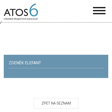
ATOS-
6
ZDENĚK ELEFANT