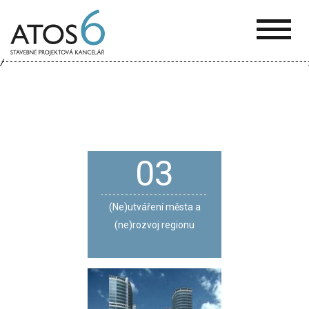
ATOS-
6
03
(Ne)utváření města a
(ne)rozvoj regionu