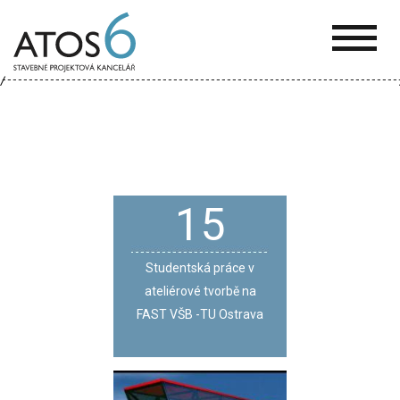
ATOS-
6
15
Studentská práce v
ateliérové tvorbě na
FAST VŠB -TU Ostrava