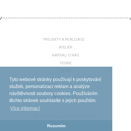
PROJEKTY A REALIZACE
ATELIÉR
NAPSALI O NÁS
TEORIE
ZPRÁVY
KONTAKTY
Tyto webové stránky používají k poskytování
služeb, personalizaci reklam a analýze
návštěvnosti soubory cookies. Používáním
těchto stránek souhlasíte s jejich použitím.
Více informací­
© 2020, tvorba a provoz:
ISSA CZECH
Rozumím