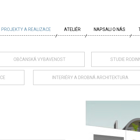
PROJEKTY A REALIZACE
ATELIÉR
NAPSALI O NÁS
VŠECHNY PROJEKTY
TÝM
PROJEKTY DLE TYPU
PROFIL
OBČANSKÁ VYBAVENOST
STUDIE RODIN
ARCHÍV
KRÉDA
ACE
INTERIÉRY A DROBNÁ ARCHITEKTURA
KARIÉRA
OCENĚNÍ
PARTNEŘI