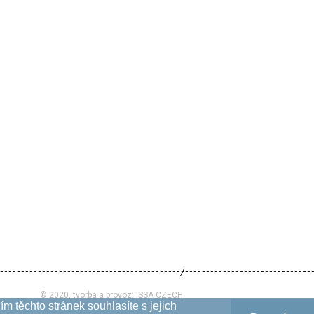
© 2020, tvorba a provoz:
ISSA CZECH
m těchto stránek souhlasíte s jejich