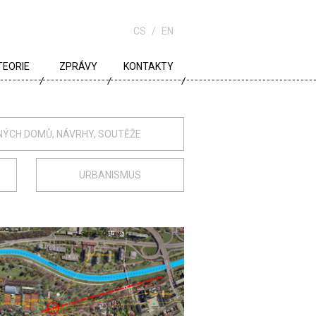
CS
EN
TEORIE
ZPRÁVY
KONTAKTY
URBANISMUS
ARCHITEKTURA
NÝCH DOMŮ, NÁVRHY, SOUTĚŽE
ŠKOLA
URBANISMUS