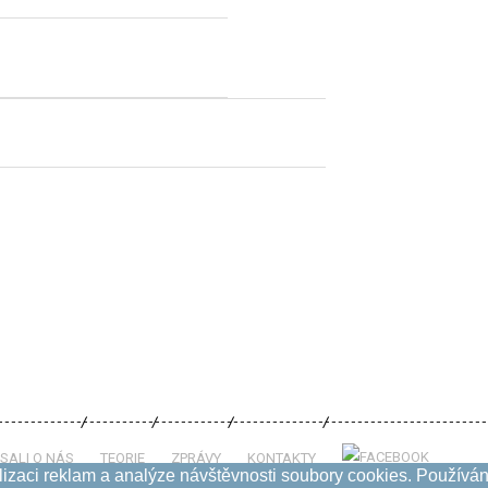
SALI O NÁS
TEORIE
ZPRÁVY
KONTAKTY
izaci reklam a analýze návštěvnosti soubory cookies. Používání