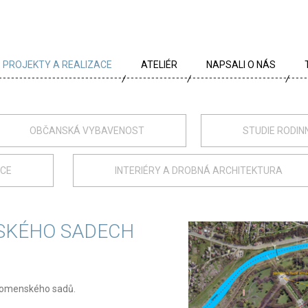
PROJEKTY A REALIZACE
ATELIÉR
NAPSALI O NÁS
VŠECHNY PROJEKTY
TÝM
PROJEKTY DLE TYPU
PROFIL
OBČANSKÁ VYBAVENOST
STUDIE RODIN
ARCHÍV
KRÉDA
ACE
INTERIÉRY A DROBNÁ ARCHITEKTURA
KARIÉRA
OCENĚNÍ
SKÉHO SADECH
PARTNEŘI
 Komenského sadů.