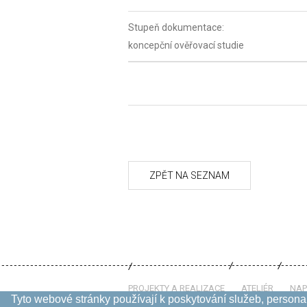
Stupeň dokumentace:
koncepční ověřovací studie
PROJEKTY A REALIZACE
ATELIÉR
NAP
Tyto webové stránky používají k poskytování služeb, personal