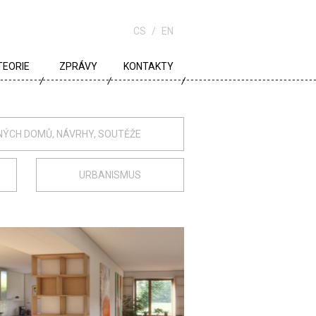
CS
EN
TEORIE
ZPRÁVY
KONTAKTY
URBANISMUS
ARCHITEKTURA
NÝCH DOMŮ, NÁVRHY, SOUTĚŽE
ŠKOLA
URBANISMUS