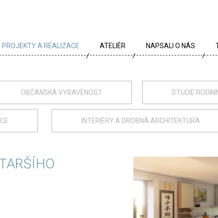
PROJEKTY A REALIZACE
ATELIÉR
NAPSALI O NÁS
VŠECHNY PROJEKTY
TÝM
PROJEKTY DLE TYPU
PROFIL
OBČANSKÁ VYBAVENOST
STUDIE RODIN
ARCHÍV
KRÉDA
ACE
INTERIÉRY A DROBNÁ ARCHITEKTURA
KARIÉRA
OCENĚNÍ
STARŠÍHO
PARTNEŘI