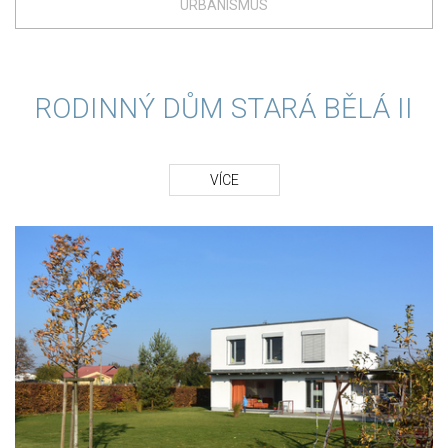
URBANISMUS
RODINNÝ DŮM STARÁ BĚLÁ II
VÍCE