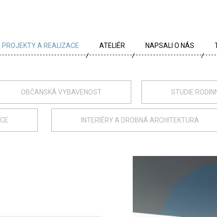
PROJEKTY A REALIZACE
ATELIÉR
NAPSALI O NÁS
VŠECHNY PROJEKTY
TÝM
PROJEKTY DLE TYPU
PROFIL
OBČANSKÁ VYBAVENOST
STUDIE RODIN
ARCHÍV
KRÉDA
ACE
INTERIÉRY A DROBNÁ ARCHITEKTURA
KARIÉRA
OCENĚNÍ
PARTNEŘI