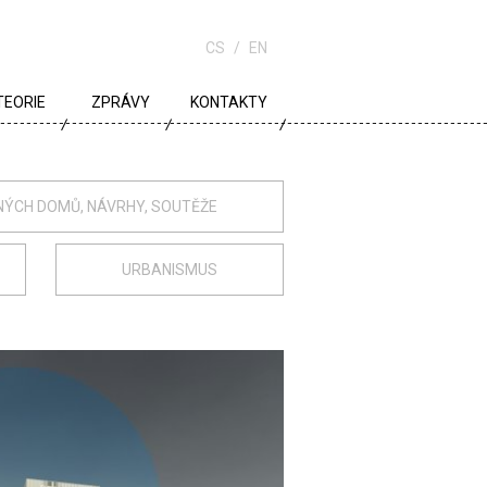
CS
EN
TEORIE
ZPRÁVY
KONTAKTY
URBANISMUS
ARCHITEKTURA
NÝCH DOMŮ, NÁVRHY, SOUTĚŽE
ŠKOLA
URBANISMUS