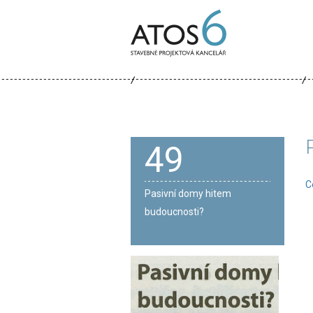
ATOS-
6
49
C
Pasivní domy hitem
budoucnosti?