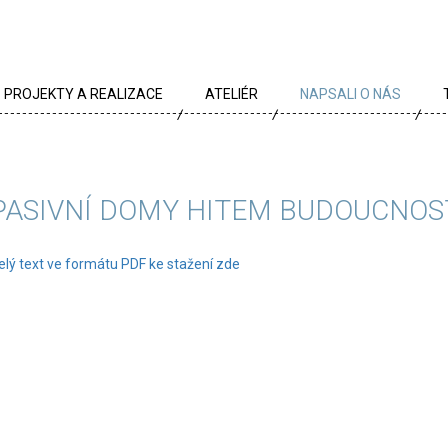
PROJEKTY A REALIZACE
ATELIÉR
NAPSALI O NÁS
VŠECHNY PROJEKTY
TÝM
PROJEKTY DLE TYPU
PROFIL
PASIVNÍ DOMY HITEM BUDOUCNOS
ARCHÍV
KRÉDA
elý text ve formátu PDF ke stažení zde
KARIÉRA
OCENĚNÍ
PARTNEŘI