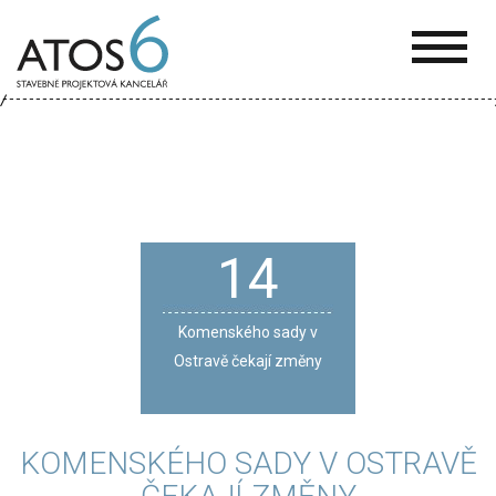
ATOS-
6
14
Komenského sady v
Ostravě čekají změny
KOMENSKÉHO SADY V OSTRAVĚ