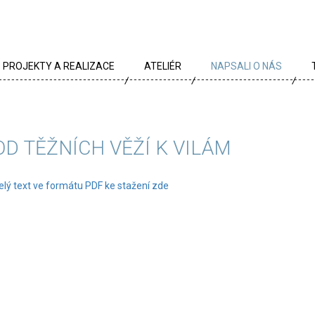
PROJEKTY A REALIZACE
ATELIÉR
NAPSALI O NÁS
VŠECHNY PROJEKTY
TÝM
PROJEKTY DLE TYPU
PROFIL
OD TĚŽNÍCH VĚŽÍ K VILÁM
ARCHÍV
KRÉDA
elý text ve formátu PDF ke stažení zde
KARIÉRA
OCENĚNÍ
PARTNEŘI