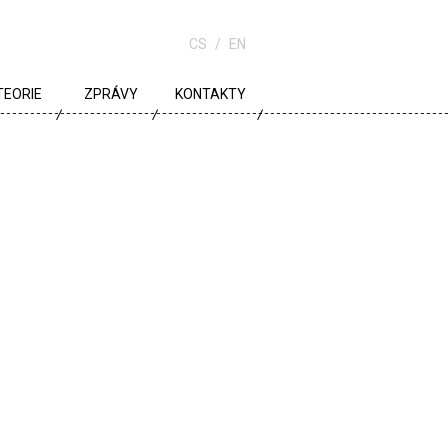
CS
EN
TEORIE
ZPRÁVY
KONTAKTY
URBANISMUS
ARCHITEKTURA
ŠKOLA