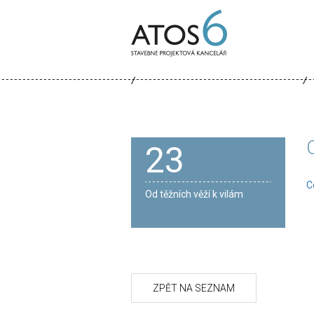
ATOS-
6
23
C
Od těžních věží k vilám