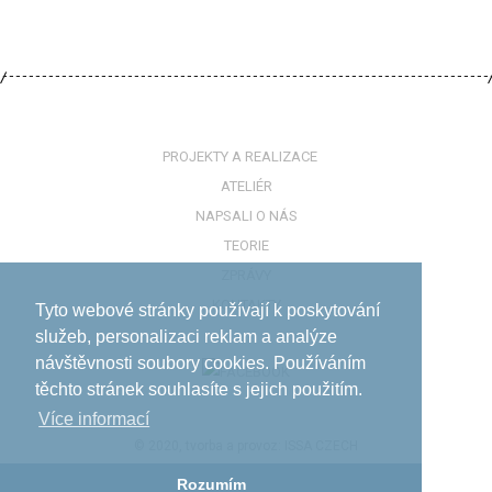
PROJEKTY A REALIZACE
ATELIÉR
NAPSALI O NÁS
TEORIE
ZPRÁVY
KONTAKTY
Tyto webové stránky používají k poskytování
služeb, personalizaci reklam a analýze
návštěvnosti soubory cookies. Používáním
těchto stránek souhlasíte s jejich použitím.
Více informací­
© 2020, tvorba a provoz:
ISSA CZECH
Rozumím