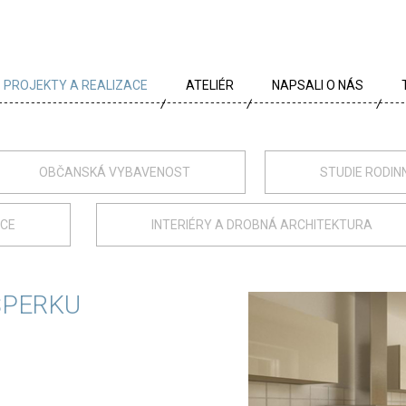
PROJEKTY A REALIZACE
ATELIÉR
NAPSALI O NÁS
VŠECHNY PROJEKTY
TÝM
PROJEKTY DLE TYPU
PROFIL
OBČANSKÁ VYBAVENOST
STUDIE RODIN
ARCHÍV
KRÉDA
ACE
INTERIÉRY A DROBNÁ ARCHITEKTURA
KARIÉRA
OCENĚNÍ
ŠPERKU
PARTNEŘI