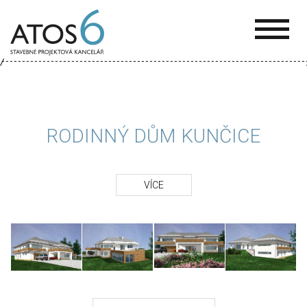
ATOS-
6
RODINNÝ DŮM KUNČICE
VÍCE