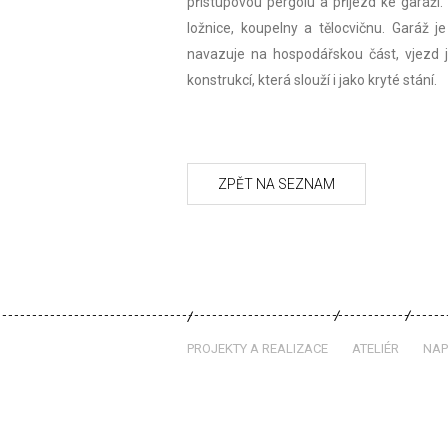
přístupovou pergolu a příjezd ke garáži. 
ložnice, koupelny a tělocvičnu. Garáž 
navazuje na hospodářskou část, vjezd 
konstrukcí, která slouží i jako kryté stání.
PROJEKTY A REALIZACE
ATELIÉR
NAP