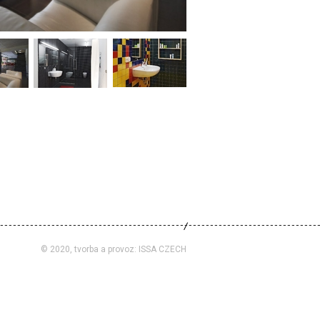
© 2020, tvorba a provoz:
ISSA CZECH