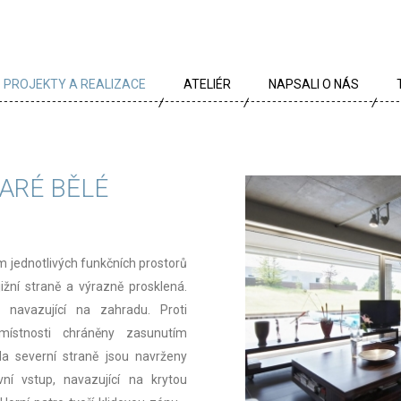
PROJEKTY A REALIZACE
ATELIÉR
NAPSALI O NÁS
VŠECHNY PROJEKTY
TÝM
PROJEKTY DLE TYPU
PROFIL
TARÉ BĚLÉ
ARCHÍV
KRÉDA
KARIÉRA
m jednotlivých funkčních prostorů
OCENĚNÍ
ižní straně a výrazně prosklená.
 navazující na zahradu. Proti
PARTNEŘI
ístnosti chráněny zasunutím
a severní straně jsou navrženy
ní vstup, navazující na krytou