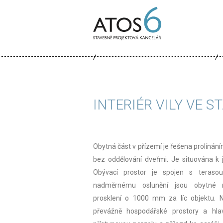
ATOS-
6
INTERIÉR VILY VE S
Obytná část v přízemí je řešena prolínání
bez oddělování dveřmi. Je situována k j
Obývací prostor je spojen s terasou
nadměrnému oslunění jsou obytné m
prosklení o 1000 mm za líc objektu. N
převážně hospodářské prostory a hlav