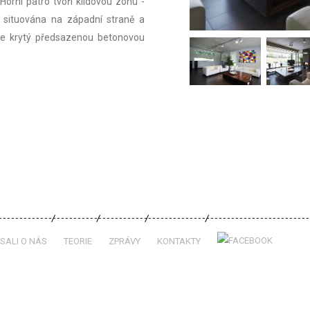
Horní patro tvoří klidovou zónu -
je situována na západní straně a
je krytý předsazenou betonovou
SALI O NÁS
TEORIE
ZPRÁVY
KONTAKTY