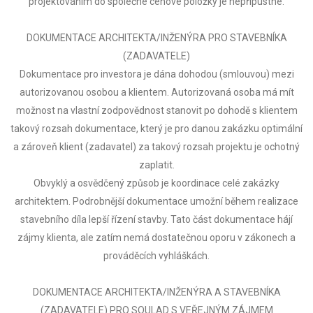
projektováním do společné cenové položky je nepřípustné.
DOKUMENTACE ARCHITEKTA/INŽENÝRA PRO STAVEBNÍKA
(ZADAVATELE)
Dokumentace pro investora je dána dohodou (smlouvou) mezi
autorizovanou osobou a klientem. Autorizovaná osoba má mít
možnost na vlastní zodpovědnost stanovit po dohodě s klientem
takový rozsah dokumentace, který je pro danou zakázku optimální
a zároveň klient (zadavatel) za takový rozsah projektu je ochotný
zaplatit.
Obvyklý a osvědčený způsob je koordinace celé zakázky
architektem. Podrobnější dokumentace umožní během realizace
stavebního díla lepší řízení stavby. Tato část dokumentace hájí
zájmy klienta, ale zatím nemá dostatečnou oporu v zákonech a
prováděcích vyhláškách.
DOKUMENTACE ARCHITEKTA/INŽENÝRA A STAVEBNÍKA
(ZADAVATELE) PRO SOULAD S VEŘEJNÝM ZÁJMEM