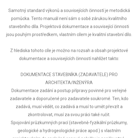
Samotný standard výkonů a souvisejících činností je metodická
pomůcka. Tento manuál není sám o sobě zárukou kvalitního
stavebního díla. Projektová dokumentace a související činnosti
jsou pouhým prostředkem, vlastním cílem je kvalitní stavební dílo.
Z hlediska tohoto cíle je možno na rozsah a obsah projektové
dokumentace a souvisejících činností nahlížet takto:
DOKUMENTACE STAVEBNÍKA (ZADAVATELE) PRO
ARCHITEKTA/INŽENÝRA
Dokumentace zadání a postup přípravy povinné pro veřejné
zadavatele a doporučené pro zadavatele soukromé. Ten, kdo
zadává, musí vědět, co zadává a musí to umět převzít a
zkontrolovat, musí za svou práci také ručit.
Spojování průzkumných prací (stavebně-fyzikální průzkumy,
geologické a hydrogeologické práce apod.) s vlastním