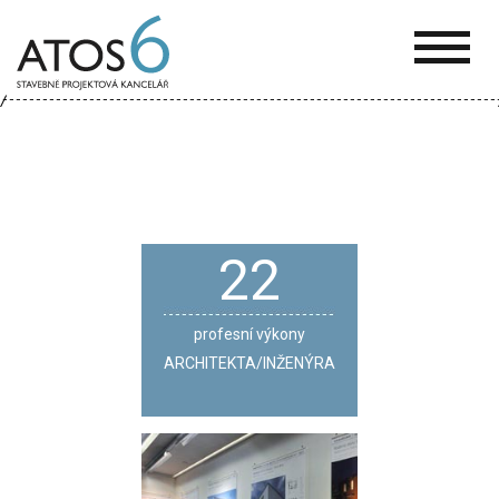
ATOS-
6
22
profesní výkony
ARCHITEKTA/INŽENÝRA