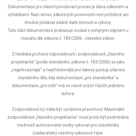
Dokumentace pro vlastní povolovací proces je dána zákonem a
vyhláškami. Nad rámec zákonných povinností není potřebné ani
vhodné přidávat žádné další činnosti a výkony.
Tato část dokumentace prokazuje soulad s veřejným zájmem v
rozsahu dle zákona č. 183/2006 - stavební zákon.
Z hlediska profesní odpovědnosti i zodpovědnosti „hlavního
projektanta“ (podle stavebního zákona č. 183/2006) se jako
„nejpřirozenější“ a nejefektivnější jeví takový postup přípravy
stavebního díla, kdy dokumentace „pro stavebníka“ a
dokumentace „pro stát“ má ve všech svých fázích jediného
autora.
Zodpovědnost by měla být vyvážena pravomocí: Maximální
zodpovědnost „hlavního projektanta“ musí proto být podmíněna
možností autorizované osoby vykonat pro stavebníka
(zadavatele) všechny výkonové fáze.