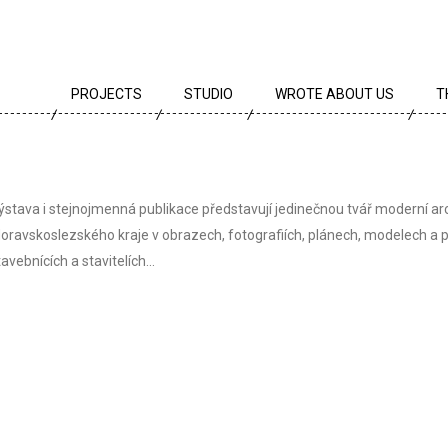
PROJECTS
STUDIO
WROTE ABOUT US
T
ALL PROJECTS
TEAM
T
PROJECTS BY TYPE
PROFILE
A
ýstava i stejnojmenná publikace představují jedinečnou tvář moderní ar
ARCHIVE
CREEDS
E
oravskoslezského kraje v obrazech, fotografiích, plánech, modelech a př
tavebnících a stavitelích...
CAREER
AWARDS
PARTNERS