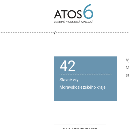
ATOS-
6
42
V
M
s
Slavné vily
Moravskoslezského kraje