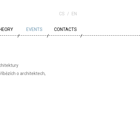
CS
EN
HEORY
EVENTS
CONTACTS
OWN PLANNING
RCHITECTURE
chitektury
DUCATION
íbězích o architektech,