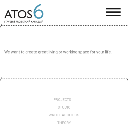
ATOS-
6
We want to create great living or working space for your life.
PROJECTS
STUDIO
WROTE ABOUT US
THEORY