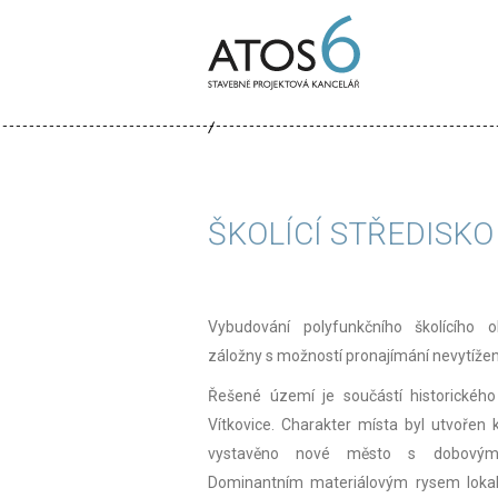
ATOS-
6
ŠKOLÍCÍ STŘEDISKO
Vybudování polyfunkčního školícího o
záložny s možností pronajímání nevytíže
Řešené území je součástí historického
Vítkovice. Charakter místa byl utvořen 
vystavěno nové město s dobovým 
Dominantním materiálovým rysem lokalit