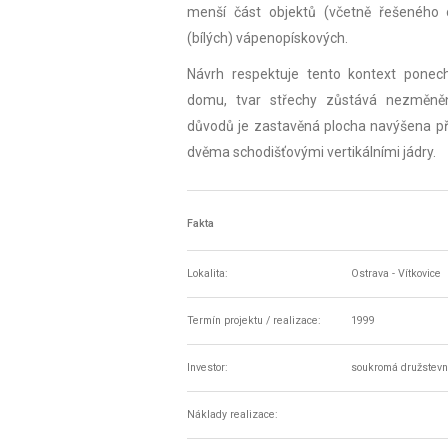
menší část objektů (včetně řešeného o
(bílých) vápenopískových.
Návrh respektuje tento kontext ponec
domu, tvar střechy zůstává nezměněn
důvodů je zastavěná plocha navýšena př
dvěma schodišťovými vertikálními jádry.
Fakta
Lokalita:
Ostrava - Vítkovice
Termín projektu / realizace:
1999
Investor:
soukromá družstevn
Náklady realizace: