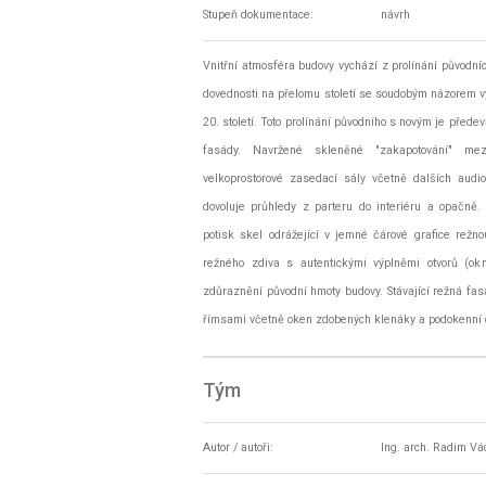
Stupeň dokumentace:
návrh
Vnitřní atmosféra budovy vychází z prolínání původníc
dovednosti na přelomu století se soudobým názorem vy
20. století. Toto prolínání původního s novým je přede
fasády. Navržené skleněné "zakapotování" mez
velkoprostorové zasedací sály včetně dalších audi
dovoluje průhledy z parteru do interiéru a opačně
potisk skel odrážející v jemné čárové grafice rež
režného zdiva s autentickými výplněmi otvorů (ok
zdůraznění původní hmoty budovy. Stávající režná fas
římsami včetně oken zdobených klenáky a podokenní 
Tým
Autor / autoři:
Ing. arch. Radim Vá