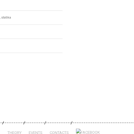
 statika
S
THEORY
EVENTS
CONTACTS