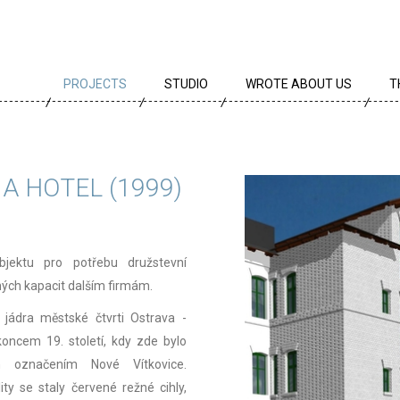
PROJECTS
STUDIO
WROTE ABOUT US
T
ALL PROJECTS
TEAM
T
PROJECTS BY TYPE
PROFILE
A
 A HOTEL (1999)
ARCHIVE
CREEDS
E
CAREER
bjektu pro potřebu družstevní
AWARDS
ných kapacit dalším firmám.
PARTNERS
 jádra městské čtvrti Ostrava -
koncem 19. století, kdy zde bylo
označením Nové Vítkovice.
y se staly červené režné cihly,