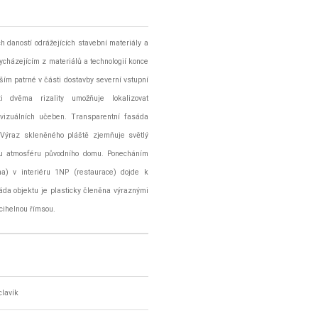
h daností odrážejících stavební materiály a
cházejícím z materiálů a technologií konce
vším patrné v části dostavby severní vstupní
i dvěma rizality umožňuje lokalizovat
ovizuálních učeben. Transparentní fasáda
. Výraz skleněného pláště zjemňuje světlý
nou atmosféru původního domu. Ponecháním
na) v interiéru 1NP (restaurace) dojde k
áda objektu je plasticky členěna výraznými
cihelnou římsou.
clavík