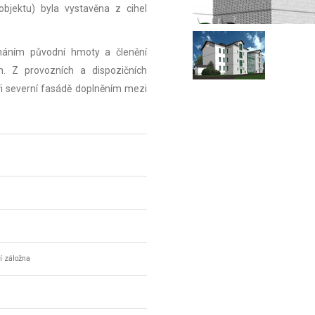
bjektu) byla vystavěna z cihel
háním původní hmoty a členění
. Z provozních a dispozičních
i severní fasádě doplněním mezi
í záložna