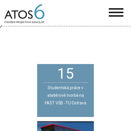
ATOS-
6
15
Studentská práce v
ateliérové tvorbě na
FAST VŠB -TU Ostrava