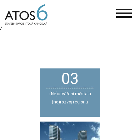
ATOS-
6
03
(Ne)utváření města a
(ne)rozvoj regionu