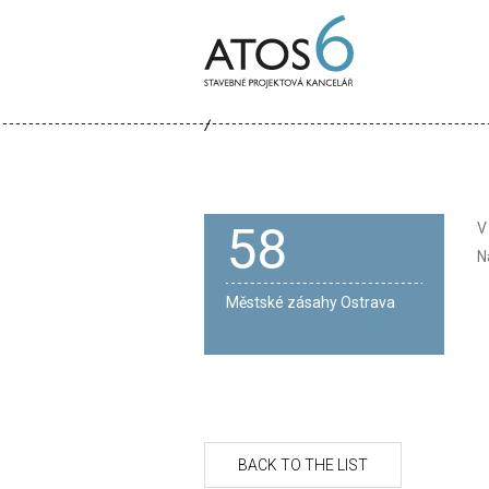
ATOS-
6
58
V
N
Městské zásahy Ostrava