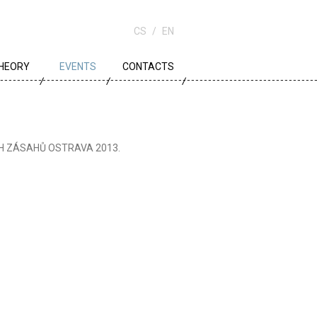
CS
EN
HEORY
EVENTS
CONTACTS
OWN PLANNING
RCHITECTURE
KÝCH ZÁSAHŮ OSTRAVA 2013.
DUCATION