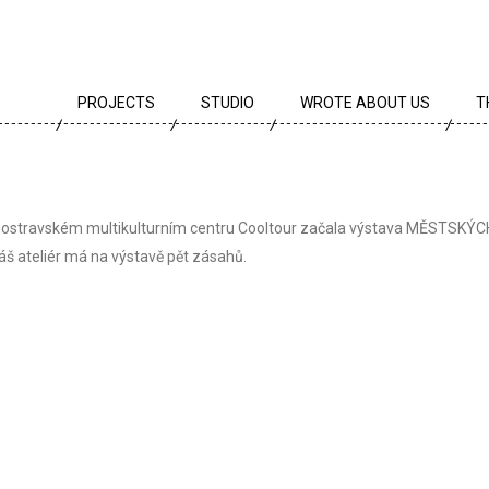
PROJECTS
STUDIO
WROTE ABOUT US
T
ALL PROJECTS
TEAM
T
PROJECTS BY TYPE
PROFILE
A
 ostravském multikulturním centru Cooltour začala výstava MĚSTS
ARCHIVE
CREEDS
E
áš ateliér má na výstavě pět zásahů.
CAREER
AWARDS
PARTNERS