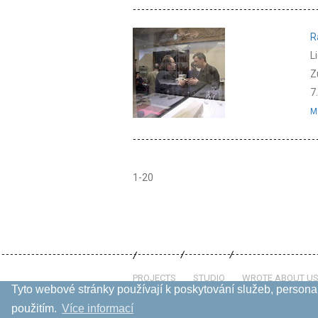
R
L
Z
7
M
1-20
PROJECTS
STUDIO
WROTE ABOUT U
Tyto webové stránky používají k poskytování služeb, personal
použitím.
Více informací­