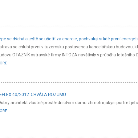
épe se dýchá a ještě se ušetří za energie, pochvalují si lidé první energe
strava se chlubí první v tuzemsku postavenou kancelářskou budovou, kte
udovu OTAZNÍK ostravské firmy INTOZA navštívily v průběhu letošního Dne
ORE
EFLEX 40/2012: CHVÁLA ROZUMU
Dobrý architekt vlastně prostřednictvím domu zhmotní jakýsi portrét jeho
ORE