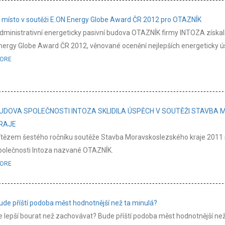
. místo v soutěži E.ON Energy Globe Award ČR 2012 pro OTAZNÍK
dministrativní energeticky pasivní budova OTAZNÍK firmy INTOZA získala
nergy Globe Award ČR 2012, věnované ocenění nejlepších energeticky ú
ORE
UDOVA SPOLEČNOSTI INTOZA SKLIDILA ÚSPĚCH V SOUTĚŽI STAVB
RAJE
ítězem šestého ročníku soutěže Stavba Moravskoslezského kraje 2011 se
polečnosti Intoza nazvané OTAZNÍK.
ORE
ude příští podoba měst hodnotnější než ta minulá?
e lepší bourat než zachovávat? Bude příští podoba měst hodnotnější než