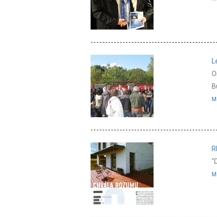
L
O
B
M
R
"
M