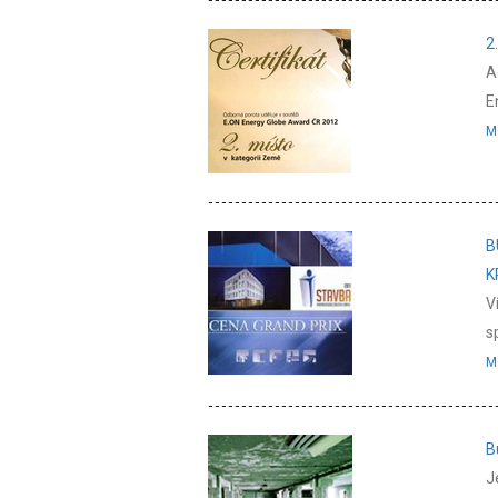
2
A
E
M
B
K
V
s
M
B
J