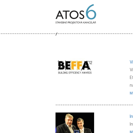
ATOS-
6
V
V
E
n
M
I
I
M