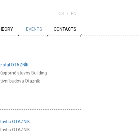
CS
EN
HEORY
EVENTS
CONTACTS
OWN PLANNING
RCHITECTURE
e stal OTAZNÍK
DUCATION
 úsporné stavby Building
ativní budova Otazník
 stavbu OTAZNÍK
 stavbu OTAZNÍK