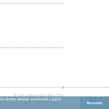
© 2020, tvorba a provoz:
ISSA CZECH
m těchto stránek souhlasíte s jejich
Rozumím