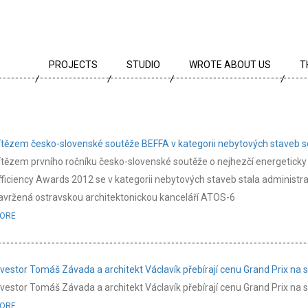
PROJECTS
STUDIO
WROTE ABOUT US
T
ALL PROJECTS
TEAM
T
PROJECTS BY TYPE
PROFILE
A
ítězem česko-slovenské soutěže BEFFA v kategorii nebytových staveb s
ARCHIVE
CREEDS
E
ítězem prvního ročníku česko-slovenské soutěže o nejhezčí energeticky
fficiency Awards 2012 se v kategorii nebytových staveb stala administr
CAREER
avržená ostravskou architektonickou kanceláří ATOS-6
AWARDS
ORE
PARTNERS
nvestor Tomáš Závada a architekt Václavík přebírají cenu Grand Prix na
nvestor Tomáš Závada a architekt Václavík přebírají cenu Grand Prix na
ORE