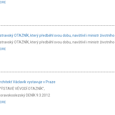
ORE
stravský OTAZNÍK, který předběhl svou dobu, navštívil i ministr životního
stravský OTAZNÍK, který předběhl svou dobu, navštívil i ministr životního
ORE
rchitekt Václavík vystavuje v Praze
VÝSTAVĚ VÉVODÍ OTAZNÍK",
oravskoslezský DENÍK 9.3.2012
ORE