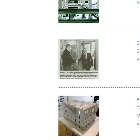
M
O
O
M
A
"
M
M