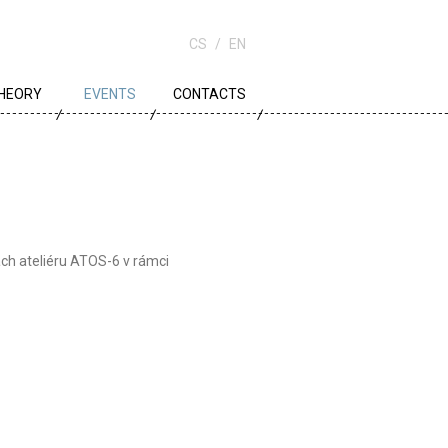
CS
EN
HEORY
EVENTS
CONTACTS
OWN PLANNING
RCHITECTURE
DUCATION
ách ateliéru ATOS-6 v rámci