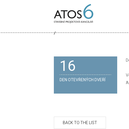
ATOS-
6
16
D
V
DEN OTEVŘENÝCH DVEŘÍ
A