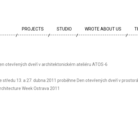
PROJECTS
STUDIO
WROTE ABOUT US
T
ALL PROJECTS
TEAM
T
PROJECTS BY TYPE
PROFILE
A
en otevřených dveří v architektonickém ateliéru ATOS-6
ARCHIVE
CREEDS
E
e středu 13. a 27. dubna 2011 proběhne Den otevřených dveří v prostor
CAREER
rchitecture Week Ostrava 2011
AWARDS
PARTNERS